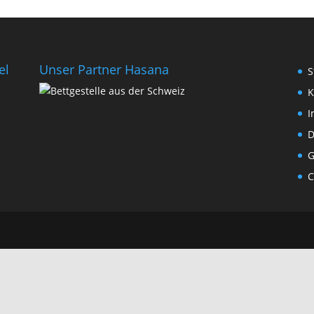
el
Unser Partner Hasana
S
K
I
D
G
C