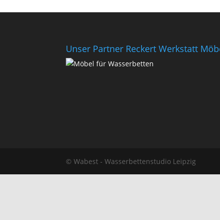
Unser Partner Reckert Werkstatt Möb
© Wabest - Wasserbettenstudio Leipzig